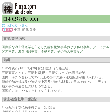
日本郵船(株) 9101
にっぽんゆうせん
東証1部 海運業
事業/業務内容
国際的な海上運送業を主とした総合物流事業および客船事業、ターミナル
関連事業、海運周辺事業、不動産業、その他の事業など
備考
1885年(明治18年)9月29日に創立された船会社。
三菱商事とともに三菱財閥(現・三菱グループ)の源流企業。
国内・海外を合わせて350以上の都市の港へ運航船舶が乗り入れいる。
運航船舶数規模及び連結売上高及び連結純利益で日本では1位、世界でも
最大手の海運会社のひとつである。
国際的には「NYK」として知られている。
株主確定基準日(配当)
利益配当金支払株主確定日 3月31日