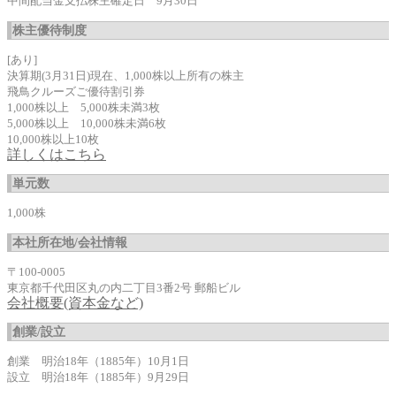
中間配当金支払株主確定日 9月30日
株主優待制度
[あり]
決算期(3月31日)現在、1,000株以上所有の株主
飛鳥クルーズご優待割引券
1,000株以上 5,000株未満3枚
5,000株以上 10,000株未満6枚
10,000株以上10枚
詳しくはこちら
単元数
1,000株
本社所在地/会社情報
〒100-0005
東京都千代田区丸の内二丁目3番2号 郵船ビル
会社概要(資本金など)
創業/設立
創業 明治18年（1885年）10月1日
設立 明治18年（1885年）9月29日