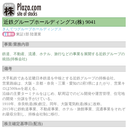
近鉄グループホールディングス(株) 9041
きんてつグループホールディングス
東証1部 陸運業
事業/業務内容
鉄道、不動産、流通、ホテル、旅行などの事業を展開する近鉄グループの
統括(持株会社)
備考
大手私鉄である近畿日本鉄道を中核とする近鉄グループの持株会社。
営業路線は、大阪・京都・奈良・三重・愛知の2府3県にまたがり、営業キ
ロは500kmを超える。
沿線の主要ターミナルをはじめ、駅周辺でのビル開発や運営管理、住宅地
の開発・分譲を手がけている。
1910年、奈良軌道(株)創立。同年、大阪電気軌道(株)に改称。
2015年に鉄軌道事業、不動産事業、ホテル・旅館事業、流通事業をそれぞ
れ吸収分割し、持株会社制に移行。
株主確定基準日(配当)