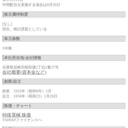
中間配当を実施する場合は9月30日
株主優待制度
[なし]
現在、検討課題としている
単元株数
100株
本社所在地/会社情報
兵庫県尼崎市昭和通2丁目2番27号
会社概要(資本金など)
創業/設立
創業 1933年（昭和8年）2月
設立 1950年（昭和25）1月26日
株価・チャート
特殊電極 株価
YAHOO!ファイナンスへ