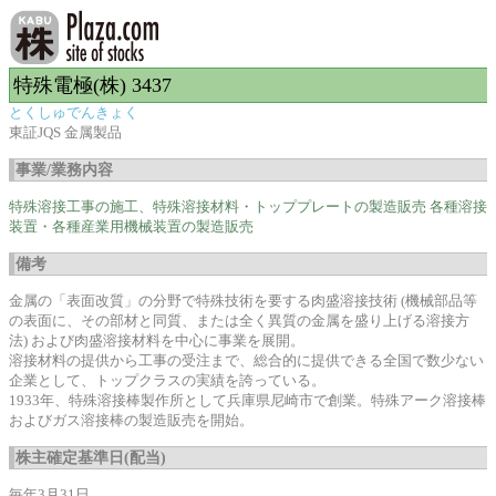
特殊電極(株) 3437
とくしゅでんきょく
東証JQS 金属製品
事業/業務内容
特殊溶接工事の施工、特殊溶接材料・トッププレートの製造販売 各種溶接
装置・各種産業用機械装置の製造販売
備考
金属の「表面改質」の分野で特殊技術を要する肉盛溶接技術 (機械部品等
の表面に、その部材と同質、または全く異質の金属を盛り上げる溶接方
法) および肉盛溶接材料を中心に事業を展開。
溶接材料の提供から工事の受注まで、総合的に提供できる全国で数少ない
企業として、トップクラスの実績を誇っている。
1933年、特殊溶接棒製作所として兵庫県尼崎市で創業。特殊アーク溶接棒
およびガス溶接棒の製造販売を開始。
株主確定基準日(配当)
毎年3月31日