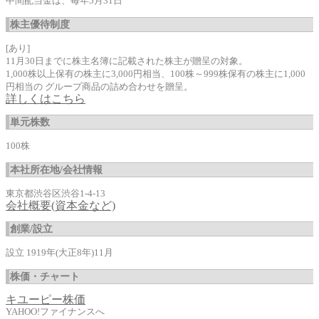
中間配当金は、毎年5月31日
株主優待制度
[あり]
11月30日までに株主名簿に記載された株主が贈呈の対象。
1,000株以上保有の株主に3,000円相当、100株～999株保有の株主に1,000
円相当の グループ商品の詰め合わせを贈呈。
詳しくはこちら
単元株数
100株
本社所在地/会社情報
東京都渋谷区渋谷1-4-13
会社概要(資本金など)
創業/設立
設立 1919年(大正8年)11月
株価・チャート
キユーピー株価
YAHOO!ファイナンスへ