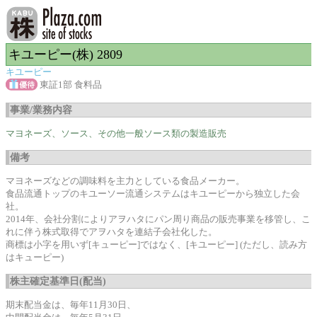
キユーピー(株) 2809
キユーピー
東証1部 食料品
事業/業務内容
マヨネーズ、ソース、その他一般ソース類の製造販売
備考
マヨネーズなどの調味料を主力としている食品メーカー。
食品流通トップのキユーソー流通システムはキユーピーから独立した会
社。
2014年、会社分割によりアヲハタにパン周り商品の販売事業を移管し、こ
れに伴う株式取得でアヲハタを連結子会社化した。
商標は小字を用いず[キューピー]ではなく、[キユーピー] (ただし、読み方
はキューピー)
株主確定基準日(配当)
期末配当金は、毎年11月30日、